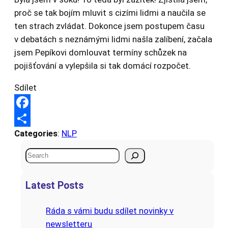
proč se tak bojím mluvit s cizími lidmi a naučila se
ten strach zvládat. Dokonce jsem postupem času
v debatách s neznámými lidmi našla zalíbení, začala
jsem Pepíkovi domlouvat termíny schůzek na
pojišťování a vylepšila si tak domácí rozpočet.
Sdílet
F
Categories
:
NLP
a
S
c
h
S
e
a
e
a
b
r
Latest Posts
r
o
e
c
Ráda s vámi budu sdílet novinky v
o
h
newsletteru