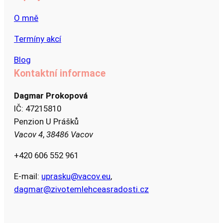
O mně
Termíny akcí
Blog
Kontaktní informace
Dagmar Prokopová
IČ: 47215810
Penzion U Prášků
Vacov 4
,
38486 Vacov
+420 606 552 961
E-mail:
uprasku@vacov.eu
,
dagmar@zivotemlehceasradosti.cz