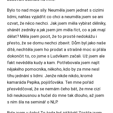
Bylo to nad moje síly. Neuměla jsem jednat s cizími
lidmi, nahlas vyjádřit co chci a neuměla jsem se ani
ozvat, že něco nechci. Jak jsem měla vybírat dělníky,
shánět zedníky a jak jsem jim měla říct, co a jak mají
dělat? Měla jsem pocit, že to prostě nedokážu i
přesto, že se domu nechci zbavit. Dům byl jako naše
dítě, nechtěla jsem ho prodat a strašně moc si přála
dokončit to, co jsme s Ludvíkem začali. Už jsem ale
fakt nevěděla kudy a kam. Potřebovala jsem najít
nějakého pomocníka, někoho, kdo by za mne nesl
tíhu jednání s lidmi. Jenže nikde nikdo, kromě
kamaráda Pepíka, pojišťováka. Ten mne pořád
přesvědčoval, že se nemám čeho bát, že mne cizí
lidi neukousnou a hučel do mne tak dlouho, až jsem
s ním šla na seminář o NLP.
Byla jsem v šoku! To teda byl zážitek! Zjistila jsem,