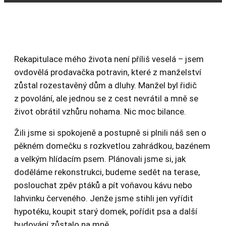
Rekapitulace mého života není příliš veselá – jsem
ovdovělá prodavačka potravin, které z manželství
zůstal rozestavěný dům a dluhy. Manžel byl řidič
z povolání, ale jednou se z cest nevrátil a mně se
život obrátil vzhůru nohama. Nic moc bilance.
Žili jsme si spokojeně a postupně si plnili náš sen o
pěkném domečku s rozkvetlou zahrádkou, bazénem
a velkým hlídacím psem. Plánovali jsme si, jak
doděláme rekonstrukci, budeme sedět na terase,
poslouchat zpěv ptáků a pít voňavou kávu nebo
lahvinku červeného. Jenže jsme stihli jen vyřídit
hypotéku, koupit starý domek, pořídit psa a další
budování zůstalo na mně.