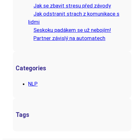
k
Jak se zbavit stresu před závody
Jak odstranit strach z komunikace s
lidmi
Seskoku padákem se už nebojím!
Partner závislý na automatech
Categories
NLP
Tags