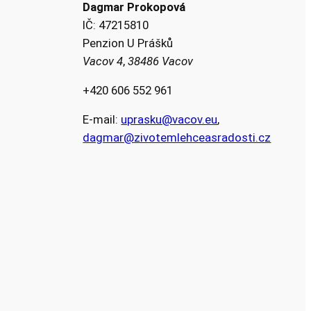
Dagmar Prokopová
IČ: 47215810
Penzion U Prášků
Vacov 4
,
38486 Vacov
+420 606 552 961
E-mail:
uprasku@vacov.eu
,
dagmar@zivotemlehceasradosti.cz