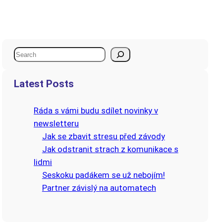
S
e
a
Latest Posts
r
c
Ráda s vámi budu sdílet novinky v
h
newsletteru
Jak se zbavit stresu před závody
Jak odstranit strach z komunikace s
lidmi
Seskoku padákem se už nebojím!
Partner závislý na automatech