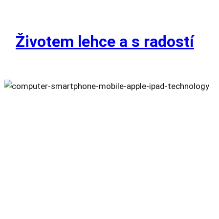
Přeskočit
na
obsah
Životem lehce a s radostí